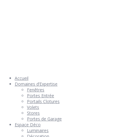
© 2026 Géniès-Menuiserie par Géniès-Créations – Tous Droits
réservés –
Mentions Légales
– Réalisation
Groupe Vas-y !
Accueil
Domaines d’Expertise
Fenêtres
Portes Entrée
Portails Clotures
Volets
Stores
Portes de Garage
Espace Déco
Luminaires
Décoration