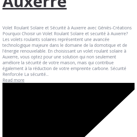
Auxerre
Volet Roulant Solaire et Sécurité à Auxerre avec Géniès-Créations
Pourquoi Choisir un Volet Roulant Solaire et securité à Auxerre?
Les volets roulants solaires représentent une avancée
technologique majeure dans le domaine de la domotique et de
l'énergie renouvelable. En choisissant un volet roulant solaire à
Auxerre, vous optez pour une solution qui non seulement
améliore la sécurité de votre maison, mais qui contribue
également à la réduction de votre empreinte carbone. Sécurité
Renforcée La sécurité...
Read more