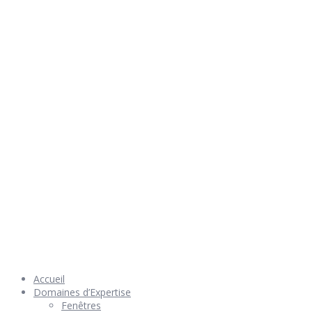
Rendez nous visite
© 2026 Géniès-Menuiserie par Géniès-Créations – Tous Droits
réservés –
Mentions Légales
– Réalisation
Groupe Vas-y !
Accueil
Domaines d’Expertise
Fenêtres