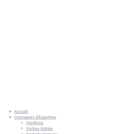
Rendez nous visite
© 2026 Géniès-Menuiserie par Géniès-Créations – Tous Droits
réservés –
Mentions Légales
– Réalisation
Groupe Vas-y !
Accueil
Domaines d’Expertise
Fenêtres
Portes Entrée