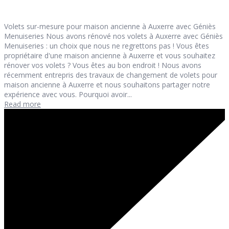
Volets sur-mesure pour maison ancienne à Auxerre avec Géniès
Menuiseries Nous avons rénové nos volets à Auxerre avec Géniès
Menuiseries : un choix que nous ne regrettons pas ! Vous êtes
propriétaire d'une maison ancienne à Auxerre et vous souhaitez
rénover vos volets ? Vous êtes au bon endroit ! Nous avons
récemment entrepris des travaux de changement de volets pour
maison ancienne à Auxerre et nous souhaitons partager notre
expérience avec vous. Pourquoi avoir...
Read more