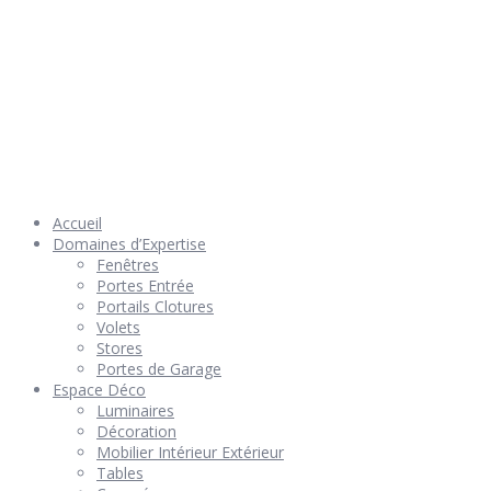
© 2026 Géniès-Menuiserie par Géniès-Créations – Tous Droits
réservés –
Mentions Légales
– Réalisation
Groupe Vas-y !
Accueil
Domaines d’Expertise
Fenêtres
Portes Entrée
Portails Clotures
Volets
Stores
Portes de Garage
Espace Déco
Luminaires
Décoration
Mobilier Intérieur Extérieur
Tables