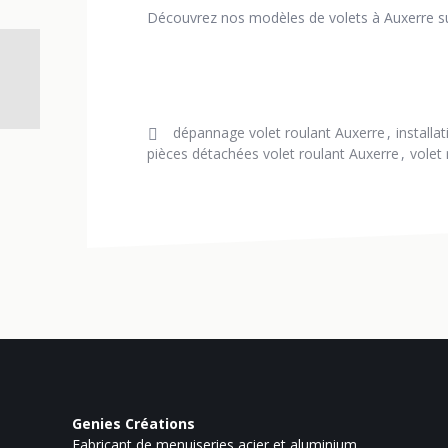
Découvrez nos modèles de volets à Auxerre s
dépannage volet roulant Auxerre
installa
pièces détachées volet roulant Auxerre
volet
Genies Créations
Fabricant de menuiseries acier et aluminium