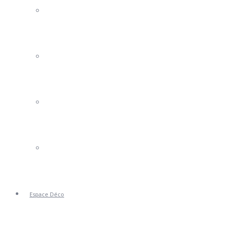
Portails Clotures
Volets
Stores
Portes de Garage
Espace Déco