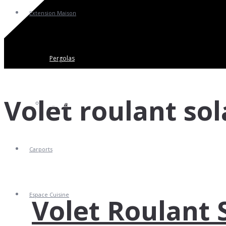
Extension Maison
Pergolas
Volet roulant sol
Vérandas
Carports
Espace Cuisine
Volet Roulant 