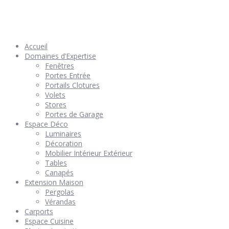
© 2026 Géniès-Menuiserie par Géniès-Créations – Tous Droits
réservés –
Mentions Légales
– Réalisation
Groupe Vas-y !
Accueil
Domaines d’Expertise
Fenêtres
Portes Entrée
Portails Clotures
Volets
Stores
Portes de Garage
Espace Déco
Luminaires
Décoration
Mobilier Intérieur Extérieur
Tables
Canapés
Extension Maison
Pergolas
Vérandas
Carports
Espace Cuisine