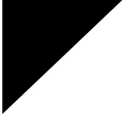
Genies Créations
Fabricant de menuiseries acier et aluminium