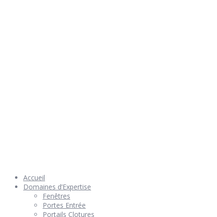
Rendez nous visite
© 2026 Géniès-Menuiserie par Géniès-Créations – Tous Droits
réservés –
Mentions Légales
– Réalisation
Groupe Vas-y !
Accueil
Domaines d’Expertise
Fenêtres
Portes Entrée
Portails Clotures