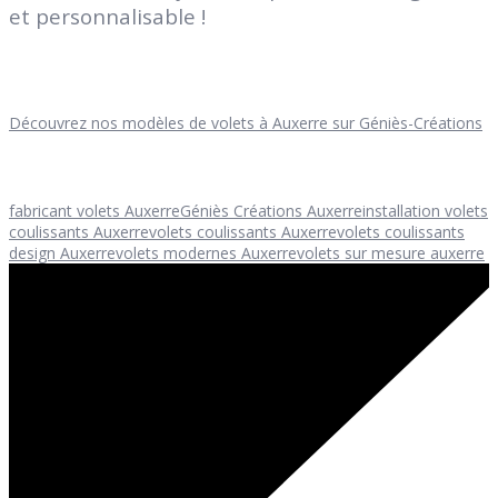
et personnalisable !
Découvrez nos modèles de volets à Auxerre sur Géniès-Créations
fabricant volets Auxerre
Géniès Créations Auxerre
installation volets
coulissants Auxerre
volets coulissants Auxerre
volets coulissants
design Auxerre
volets modernes Auxerre
volets sur mesure auxerre