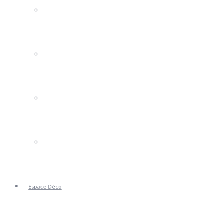
Portails Clotures
Volets
Stores
Portes de Garage
Espace Déco