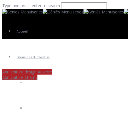
Type and press enter to search
Accueil
Domaines d’Expertise
Abri voiture design Auxerre
Abri voiture Charny
Fenêtres
Portes Entrée