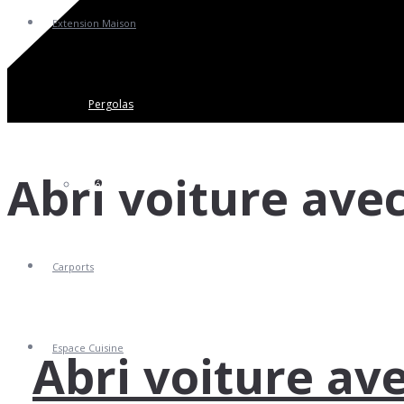
Extension Maison
Pergolas
Abri voiture av
Vérandas
Carports
Espace Cuisine
Abri voiture av