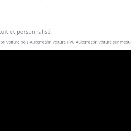
uit et personnalisé.
abri voiture bois Auxerre
abri voiture PVC Auxerre
abri voiture sur mesu