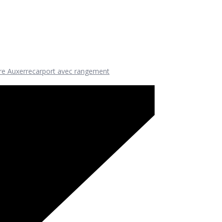
re Auxerre
carport avec rangement