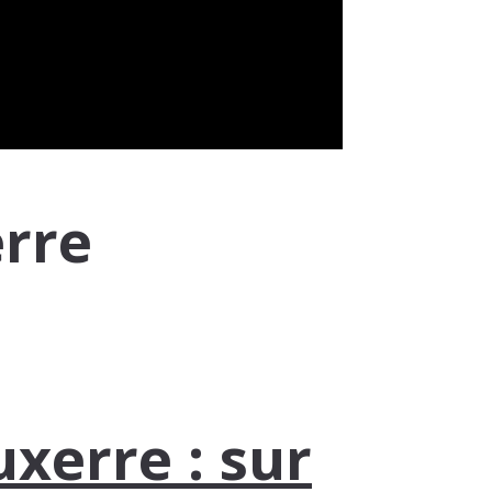
erre
xerre : sur