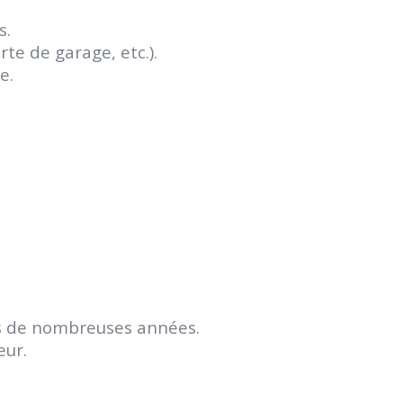
s.
te de garage, etc.).
e.
is de nombreuses années.
eur.