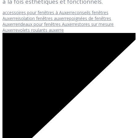
à la fois esthétiques et fonctionnels.
accessoires pour fenêtres à Auxerre
conseils fenêtres
Auxerre
isolation fenêtres auxerre
poignées de fenêtres
Auxerre
rideaux pour fenêtres Auxerre
stores sur mesure
Auxerre
volets roulants auxerre