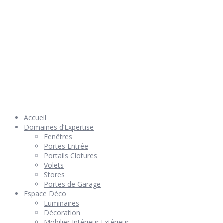
© 2026 Géniès-Menuiserie par Géniès-Créations – Tous Droits
réservés –
Mentions Légales
– Réalisation
Groupe Vas-y !
Accueil
Domaines d’Expertise
Fenêtres
Portes Entrée
Portails Clotures
Volets
Stores
Portes de Garage
Espace Déco
Luminaires
Décoration
Mobilier Intérieur Extérieur