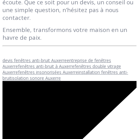
écoute. Que ce soit pour un devis, un conseil ou
une simple question, n’hésitez pas à nous
contacter.
Ensemble, transformons votre maison en un
havre de paix.
devis fenêtres anti-bruit Auxerre
entreprise de fenêtres
Auxerre
fenêtres anti-bruit à Auxerre
fenêtres double vitrage
Auxerre
fenêtres insonorisées Auxerre
installation fenêtres anti-
bruit
isolation sonore Auxerre