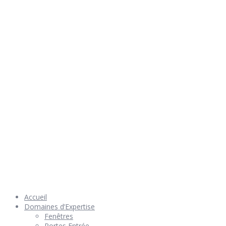
Rendez nous visite
© 2026 Géniès-Menuiserie par Géniès-Créations – Tous Droits
réservés –
Mentions Légales
– Réalisation
Groupe Vas-y !
Accueil
Domaines d’Expertise
Fenêtres
Portes Entrée