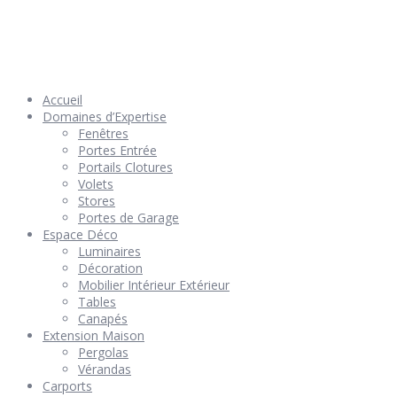
© 2026 Géniès-Menuiserie par Géniès-Créations – Tous Droits
réservés –
Mentions Légales
– Réalisation
Groupe Vas-y !
Accueil
Domaines d’Expertise
Fenêtres
Portes Entrée
Portails Clotures
Volets
Stores
Portes de Garage
Espace Déco
Luminaires
Décoration
Mobilier Intérieur Extérieur
Tables
Canapés
Extension Maison
Pergolas
Vérandas
Carports