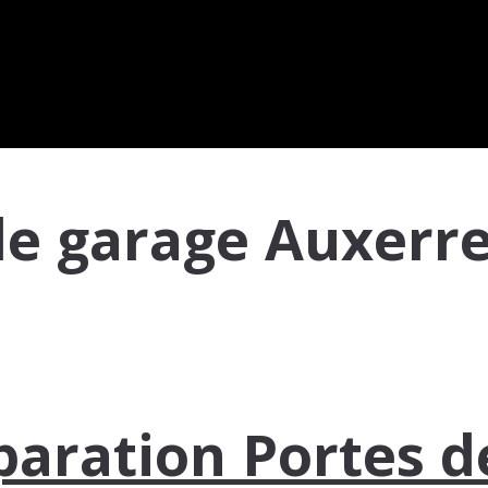
de garage Auxerr
paration Portes d