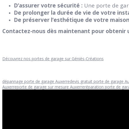
D’assurer votre sécurité :
Une porte de gara
De prolonger la durée de vie de votre insta
De préserver l’esthétique de votre maison
Contactez-nous dès maintenant pour obtenir un
Découvrez nos portes de garage sur Géniès-Créations
dépannage porte de garage Auxerre
devis gratuit porte de garage A
Auxerre
porte de garage sur mesure Auxerre
réparation porte de gar