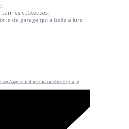
e.
s pannes coûteuses.
te de garage qui a belle allure.
neuve Auxerre
motorisation porte de garage