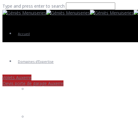
Type and press enter to search
Accueil
Domaines d’Expertise
Volets Auxerre
Devis porte de garage Auxerre
Fenêtres
Portes Entrée