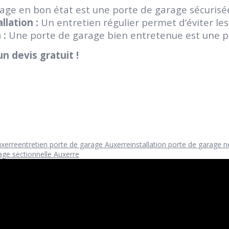
ge en bon état est une porte de garage sécurisé
llation :
Un entretien régulier permet d’éviter le
 :
Une porte de garage bien entretenue est une por
 devis gratuit !
uxerre
entretien porte de garage Auxerre
installation porte de garage 
age sectionnelle Auxerre