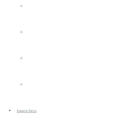
Portails Clotures
Volets
Stores
Portes de Garage
Espace Déco