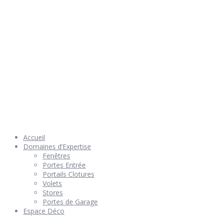
© 2026 Géniès-Menuiserie par Géniès-Créations – Tous Droits
réservés –
Mentions Légales
– Réalisation
Groupe Vas-y !
Accueil
Domaines d’Expertise
Fenêtres
Portes Entrée
Portails Clotures
Volets
Stores
Portes de Garage
Espace Déco