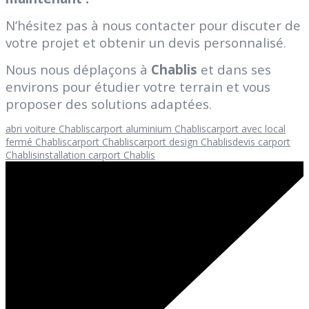
N’hésitez pas à nous contacter pour discuter de
votre projet et obtenir un devis personnalisé.
Nous nous déplaçons à
Chablis
et dans ses
environs pour étudier votre terrain et vous
proposer des solutions adaptées.
abri voiture Chablis
carport aluminium Chablis
carport avec local
fermé Chablis
carport Chablis
carport design Chablis
devis carport
Chablis
installation carport Chablis