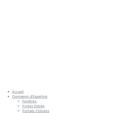
Rendez nous visite
© 2026 Géniès-Menuiserie par Géniès-Créations – Tous Droits
réservés –
Mentions Légales
– Réalisation
Groupe Vas-y !
Accueil
Domaines d’Expertise
Fenêtres
Portes Entrée
Portails Clotures