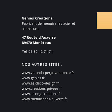
Genies Créations
Fabricant de menuiseries acier et
aluminium
47 Route d’Auxerre
89470
Monéteau
Tel: 03 86 42 74 74
NOS AUTRES SITES :
www.veranda-pergola-auxerre.fr
www.genies.fr
www.es-deco-design.fr
www.creations-privees.fr
www.seineg-creations.fr
www.menuiseries-auxerre.fr