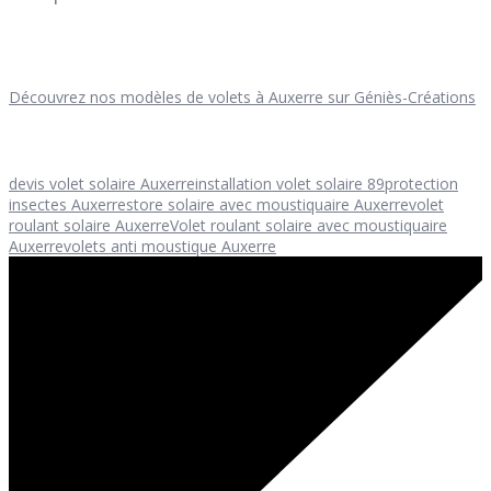
Découvrez nos modèles de volets à Auxerre sur Géniès-Créations
devis volet solaire Auxerre
installation volet solaire 89
protection
insectes Auxerre
store solaire avec moustiquaire Auxerre
volet
roulant solaire Auxerre
Volet roulant solaire avec moustiquaire
Auxerre
volets anti moustique Auxerre