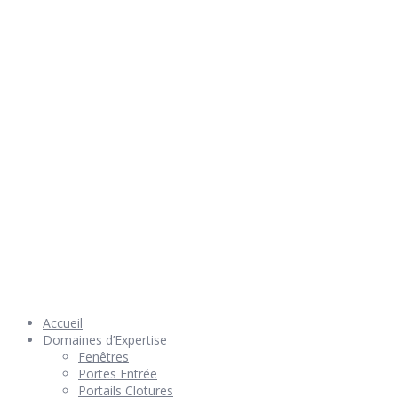
Rendez nous visite
© 2026 Géniès-Menuiserie par Géniès-Créations – Tous Droits
réservés –
Mentions Légales
– Réalisation
Groupe Vas-y !
Accueil
Domaines d’Expertise
Fenêtres
Portes Entrée
Portails Clotures