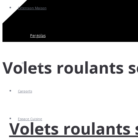
Extension Maison
Pergolas
Volets roulants 
Vérandas
Carports
Espace Cuisine
Volets roulants