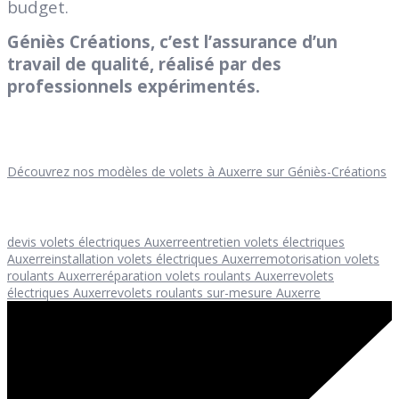
budget.
Géniès Créations, c’est l’assurance d’un
travail de qualité, réalisé par des
professionnels expérimentés.
Découvrez nos modèles de volets à Auxerre sur Géniès-Créations
devis volets électriques Auxerre
entretien volets électriques
Auxerre
installation volets électriques Auxerre
motorisation volets
roulants Auxerre
réparation volets roulants Auxerre
volets
électriques Auxerre
volets roulants sur-mesure Auxerre