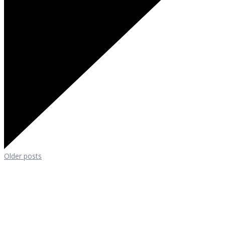
Older posts
Genies Créations
Fabricant de menuiseries acier et aluminium
47 Route d’Auxerre
89470
Monéteau
Tel: 03 86 42 74 74