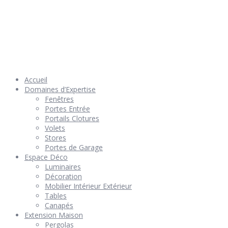
© 2026 Géniès-Menuiserie par Géniès-Créations – Tous Droits
réservés –
Mentions Légales
– Réalisation
Groupe Vas-y !
Accueil
Domaines d’Expertise
Fenêtres
Portes Entrée
Portails Clotures
Volets
Stores
Portes de Garage
Espace Déco
Luminaires
Décoration
Mobilier Intérieur Extérieur
Tables
Canapés
Extension Maison
Pergolas