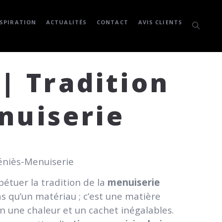
SPIRATION
ACTUALITÉS
CONTACT
AVIS CLIENTS
| Tradition
nuiserie
Géniès-Menuiserie
étuer la tradition de la
menuiserie
s qu’un matériau ; c’est une matière
on une chaleur et un cachet inégalables.