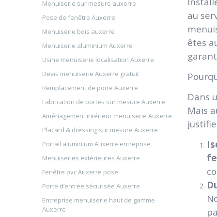
Install
Menuiserie sur mesure auxerre
au ser
Pose de fenêtre Auxerre
menuis
Menuiserie bois auxerre
êtes a
Menuiserie aluminium Auxerre
garant
Usine menuiserie localisation Auxerre
Devis menuiserie Auxerre gratuit
Pourqu
Remplacement de porte Auxerre
Dans u
Fabrication de portes sur mesure Auxerre
Mais a
Aménagement intérieur menuiserie Auxerre
justifi
Placard & dressing sur mesure Auxerre
Is
Portail aluminium Auxerre entreprise
fe
Menuiseries extérieures Auxerre
co
Fenêtre pvc Auxerre pose
Du
Porte d’entrée sécurisée Auxerre
No
Entreprise menuiserie haut de gamme
Auxerre
pa