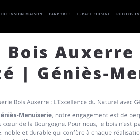
EXTENSION MAISON
CARPORTS
ESPACE CUISINE
PHOTOS IN
 Bois Auxerre 
té | Géniès-Me
erie Bois Auxerre : L’Excellence du Naturel avec 
éniès-Menuiserie
, notre engagement est de perp
 cœur de la Bourgogne. Pour nous, le bois n’est pa
e, noble et durable qui confère à chaque réalisati