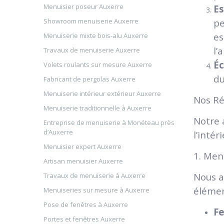
Menuisier poseur Auxerre
Es
Showroom menuiserie Auxerre
pe
es
Menuiserie mixte bois-alu Auxerre
l’
Travaux de menuiserie Auxerre
Éc
Volets roulants sur mesure Auxerre
du
Fabricant de pergolas Auxerre
Menuiserie intérieur extérieur Auxerre
Nos Ré
Menuiserie traditionnelle à Auxerre
Notre 
Entreprise de menuiserie à Monéteau près
d’Auxerre
l’intér
Menuisier expert Auxerre
1. Men
Artisan menuisier Auxerre
Nous a
Travaux de menuiserie à Auxerre
élémen
Menuiseries sur mesure à Auxerre
Pose de fenêtres à Auxerre
Fe
Portes et fenêtres Auxerre