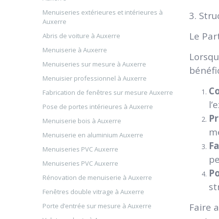
Menuiseries extérieures et intérieures à
3. Str
Auxerre
Le Par
Abris de voiture à Auxerre
Menuiserie à Auxerre
Lorsqu
Menuiseries sur mesure à Auxerre
bénéfi
Menuisier professionnel à Auxerre
Co
Fabrication de fenêtres sur mesure Auxerre
l’
Pose de portes intérieures à Auxerre
Pr
Menuiserie bois à Auxerre
me
Menuiserie en aluminium Auxerre
Fa
Menuiseries PVC Auxerre
pe
Menuiseries PVC Auxerre
Po
Rénovation de menuiserie à Auxerre
st
Fenêtres double vitrage à Auxerre
Faire 
Porte d’entrée sur mesure à Auxerre