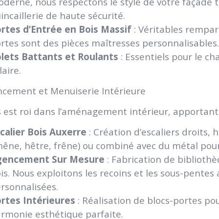
derne, nous respectons le style de votre façade 
incaillerie de haute sécurité.
rtes d’Entrée en Bois Massif
: Véritables rempart
rtes sont des pièces maîtresses personnalisables.
lets Battants et Roulants
: Essentiels pour le c
laire.
ncement et Menuiserie Intérieure
s est roi dans l’aménagement intérieur, apportant 
calier Bois Auxerre
: Création d’escaliers droits,
hêne, hêtre, frêne) ou combiné avec du métal pou
gencement Sur Mesure
: Fabrication de biblioth
is. Nous exploitons les recoins et les sous-pentes
rsonnalisées.
rtes Intérieures
: Réalisation de blocs-portes po
rmonie esthétique parfaite.