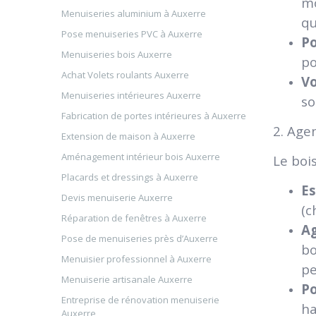
mo
Menuiseries aluminium à Auxerre
qu
Pose menuiseries PVC à Auxerre
Po
Menuiseries bois Auxerre
po
Achat Volets roulants Auxerre
Vo
Menuiseries intérieures Auxerre
so
Fabrication de portes intérieures à Auxerre
2. Age
Extension de maison à Auxerre
Aménagement intérieur bois Auxerre
Le boi
Placards et dressings à Auxerre
Es
Devis menuiserie Auxerre
(c
Réparation de fenêtres à Auxerre
A
Pose de menuiseries près d’Auxerre
bo
Menuisier professionnel à Auxerre
pe
Menuiserie artisanale Auxerre
Po
Entreprise de rénovation menuiserie
ha
Auxerre