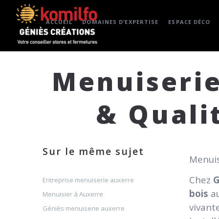
ACCUEIL
DOMAINES D’EXPERTISE
ESPACE DÉCO
Menuiserie
& Quali
Sur le même sujet
Menuis
Chez
G
Entreprise menuiserie auxerre
bois
au
Menuisier à Auxerre
vivant
Géniès menuiserie auxerre