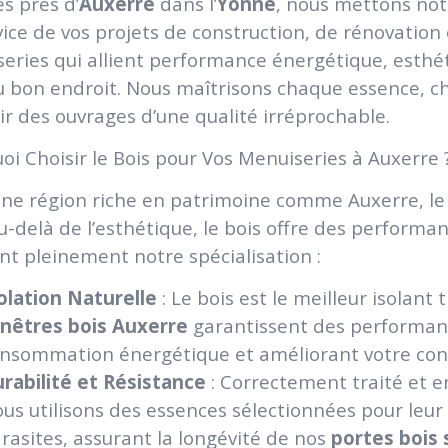
és près d’
Auxerre
dans l’
Yonne
, nous mettons not
vice de vos projets de construction, de rénovation
eries qui allient performance énergétique, esthé
u bon endroit. Nous maîtrisons chaque essence, 
ir des ouvrages d’une qualité irréprochable.
oi Choisir le Bois pour Vos Menuiseries à Auxerre 
ne région riche en patrimoine comme Auxerre, le 
u-delà de l’esthétique, le bois offre des performa
ent pleinement notre spécialisation :
olation Naturelle
: Le bois est le meilleur isolan
nêtres bois Auxerre
garantissent des performanc
nsommation énergétique et améliorant votre conf
rabilité et Résistance
: Correctement traité et en
us utilisons des essences sélectionnées pour leur
rasites, assurant la longévité de nos
portes bois