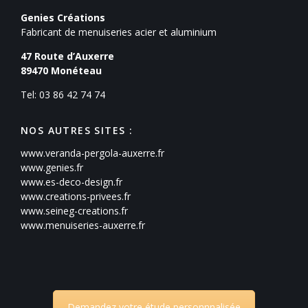
Genies Créations
Fabricant de menuiseries acier et aluminium
47 Route d’Auxerre
89470
Monéteau
Tel: 03 86 42 74 74
NOS AUTRES SITES :
www.veranda-pergola-auxerre.fr
www.genies.fr
www.es-deco-design.fr
www.creations-privees.fr
www.seineg-creations.fr
www.menuiseries-auxerre.fr
Demandez votre étude personnnalisée