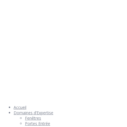
Rendez nous visite
© 2026 Géniès-Menuiserie par Géniès-Créations – Tous Droits
réservés –
Mentions Légales
– Réalisation
Groupe Vas-y !
Accueil
Domaines d’Expertise
Fenêtres
Portes Entrée