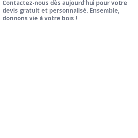
Contactez-nous dès aujourd’hui pour votre
devis gratuit et personnalisé. Ensemble,
donnons vie à votre bois !
Genies Créations
Fabricant de menuiseries acier et aluminium
47 Route d’Auxerre
89470
Monéteau
Tel: 03 86 42 74 74
Nos autres sites :