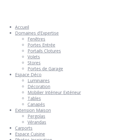
© 2026 Géniès-Menuiserie par Géniès-Créations – Tous Droits
réservés –
Mentions Légales
– Réalisation
Groupe Vas-y !
Accueil
Domaines d’Expertise
Fenêtres
Portes Entrée
Portails Clotures
Volets
Stores
Portes de Garage
Espace Déco
Luminaires
Décoration
Mobilier Intérieur Extérieur
Tables
Canapés
Extension Maison
Pergolas
Vérandas
Carports
Espace Cuisine
Photos Inspiration