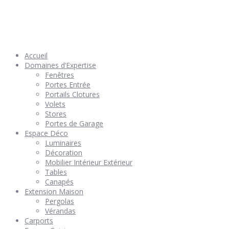
© 2026 Géniès-Menuiserie par Géniès-Créations – Tous Droits
réservés –
Mentions Légales
– Réalisation
Groupe Vas-y !
Accueil
Domaines d’Expertise
Fenêtres
Portes Entrée
Portails Clotures
Volets
Stores
Portes de Garage
Espace Déco
Luminaires
Décoration
Mobilier Intérieur Extérieur
Tables
Canapés
Extension Maison
Pergolas
Vérandas
Carports