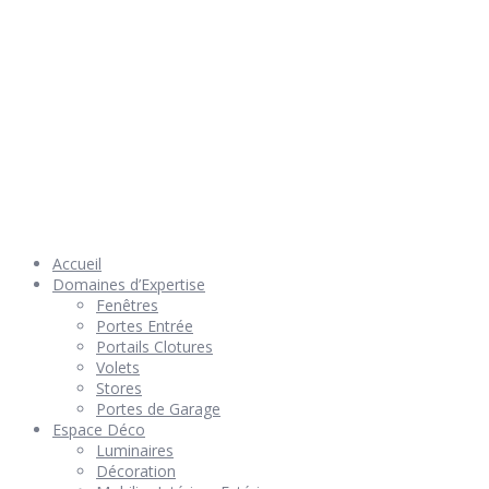
© 2026 Géniès-Menuiserie par Géniès-Créations – Tous Droits
réservés –
Mentions Légales
– Réalisation
Groupe Vas-y !
Accueil
Domaines d’Expertise
Fenêtres
Portes Entrée
Portails Clotures
Volets
Stores
Portes de Garage
Espace Déco
Luminaires
Décoration