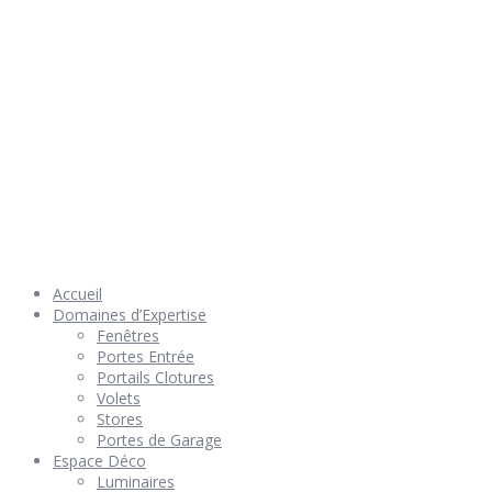
© 2026 Géniès-Menuiserie par Géniès-Créations – Tous Droits
réservés –
Mentions Légales
– Réalisation
Groupe Vas-y !
Accueil
Domaines d’Expertise
Fenêtres
Portes Entrée
Portails Clotures
Volets
Stores
Portes de Garage
Espace Déco
Luminaires