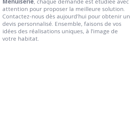
Menuiserie
, chaque demande est étudiée avec
attention pour proposer la meilleure solution.
Contactez-nous dès aujourd’hui pour obtenir un
devis personnalisé. Ensemble, faisons de vos
idées des réalisations uniques, à l’image de
votre habitat.
Genies Créations
Fabricant de menuiseries acier et aluminium
47 Route d’Auxerre
89470
Monéteau
Tel: 03 86 42 74 74