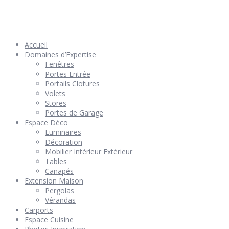
© 2026 Géniès-Menuiserie par Géniès-Créations – Tous Droits
réservés –
Mentions Légales
– Réalisation
Groupe Vas-y !
Accueil
Domaines d’Expertise
Fenêtres
Portes Entrée
Portails Clotures
Volets
Stores
Portes de Garage
Espace Déco
Luminaires
Décoration
Mobilier Intérieur Extérieur
Tables
Canapés
Extension Maison
Pergolas
Vérandas
Carports
Espace Cuisine